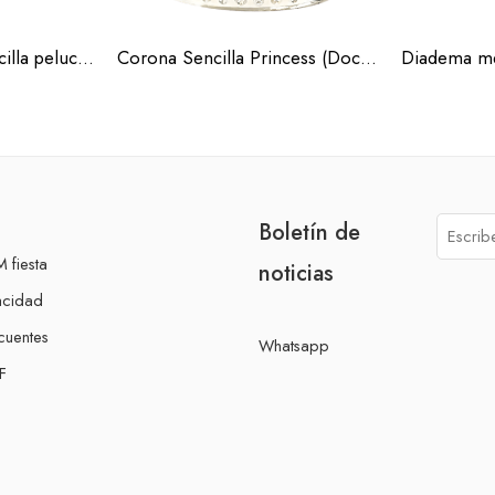
Corona princesa sencilla peluche (Docena)
Corona Sencilla Princess (Docena)
Boletín de
 fiesta
noticias
acidad
cuentes
Whatsapp
F