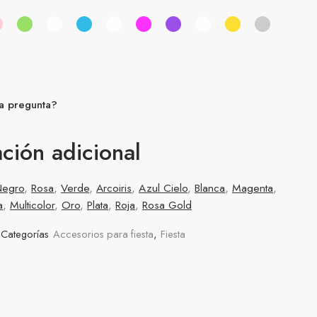
a pregunta?
ción adicional
Negro
,
Rosa
,
Verde
,
Arcoiris
,
Azul Cielo
,
Blanca
,
Magenta
,
a
,
Multicolor
,
Oro
,
Plata
,
Roja
,
Rosa Gold
Categorías
Accesorios para fiesta
,
Fiesta