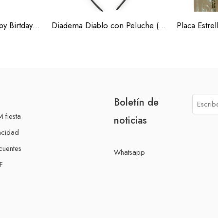
Corona Sencilla Happy Birtday (Docena)
Diadema Diablo con Peluche (Docena)
Placa Estrel
Boletín de
 fiesta
noticias
acidad
cuentes
Whatsapp
F