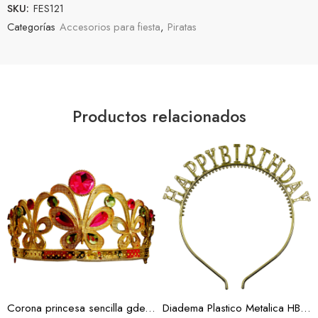
SKU:
FES121
Categorías
Accesorios para fiesta
,
Piratas
Productos relacionados
Oro
Oro Rosa
Plata
Corona princesa sencilla gde.(Docena)
Diadema Plastico Metalica HBD 3 Colores (Docena)