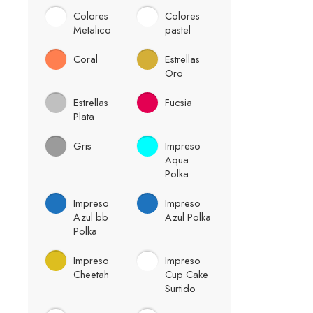
Colores
Colores
Metalico
pastel
Coral
Estrellas
Oro
Estrellas
Fucsia
Plata
Gris
Impreso
Aqua
Polka
Impreso
Impreso
Azul bb
Azul Polka
Polka
Impreso
Impreso
Cheetah
Cup Cake
Surtido