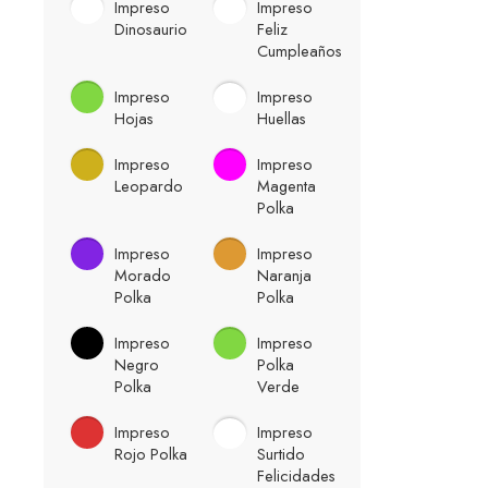
Impreso
Impreso
Dinosaurio
Feliz
Cumpleaños
Impreso
Impreso
Hojas
Huellas
Impreso
Impreso
Leopardo
Magenta
Polka
Impreso
Impreso
Morado
Naranja
Polka
Polka
Impreso
Impreso
Negro
Polka
Polka
Verde
Impreso
Impreso
Rojo Polka
Surtido
Felicidades