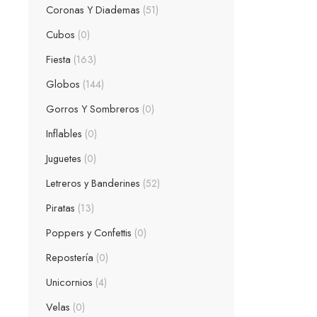
Coronas Y Diademas
51
Cubos
0
Fiesta
163
Globos
144
Gorros Y Sombreros
0
Inflables
0
Juguetes
0
Letreros y Banderines
52
Piratas
13
Poppers y Confettis
0
Repostería
0
Unicornios
4
Velas
0