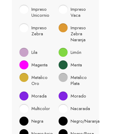
Impreso
Impreso
Unicornio
Vaca
Impreso
Impreso
Zebra
Zebra
Naranja
Lila
Limón
Magenta
Menta
Metalico
Metalico
Oro
Plata
Morada
Morado
Multicolor
Nacarada
Negra
Negro/Naranja
Negro/rojo
Negro/Rosa