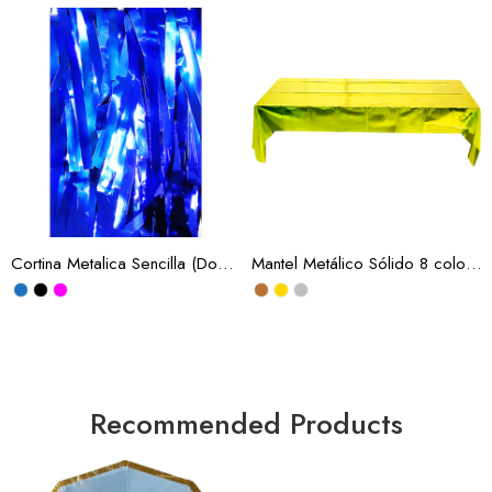
Oro
Plata
Plata
Rosa Obscuro
Surtido
Azul
Azul
Negro
Negro
Rosa
Rojo
Verde
Rosa
Azul Cielo
Azul BB
Cortina Metalica Sencilla (Docena)
Mantel Metálico Sólido 8 colores (Docena)
Blanca
Cobre
Cobre
Magenta
Magenta
Oro
Morada
Plata
Oro
Recommended Products
Plata
Roja