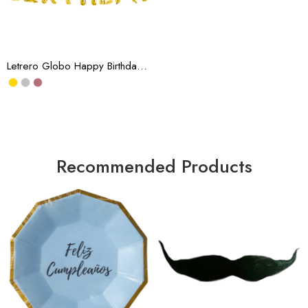
Arcoiris
Azul Puntos
Colores Metalico
Letrero Globo Happy Birthday Mix 13 pz. (Docena)
Colores pastel
Negro/rojo
Negro/Rosa
Oro
Oro/Negro
Recommended Products
Plata
Rosa Gold
Tornasol 1
Tornasol 2