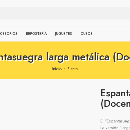
CESORIOS
REPOSTERÍA
JUGUETES
CUBOS
tasuegra larga metálica (D
Inicio
Fiesta
Espant
(Docen
El “Espantasuegr
La versión “lar