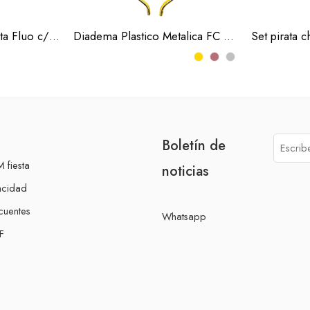
Diadema Carton Fiesta Fluo c/12 (Docena)
Diadema Plastico Metalica FC 3 Colores (Docena)
Set pirata 
Boletín de
 fiesta
noticias
acidad
cuentes
Whatsapp
F