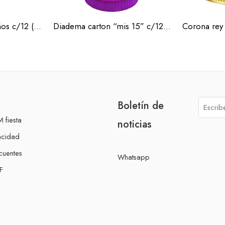
Corona Carton Diseños c/12 (Docena)
Diadema carton “mis 15” c/12 (Docena)
Boletín de
 fiesta
noticias
acidad
cuentes
Whatsapp
F