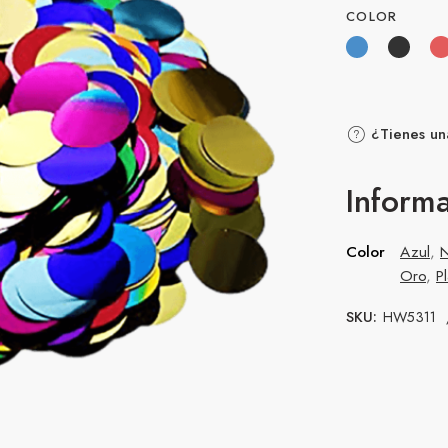
COLOR
¿Tienes un
Informa
Color
Azul
,
Oro
,
Pl
SKU:
HW5311