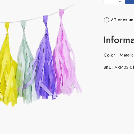
−
¿Tienes un
Informa
Color
Metali
SKU:
ARM02-0