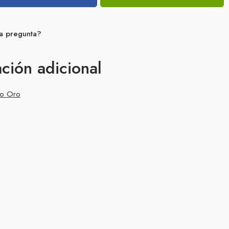
a pregunta?
ción adicional
co Oro
1