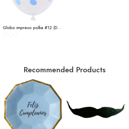
Rojos
Impreso Aqua Polka
Impreso Azul bb Polka
Globo impreso polka #12 (Docena)
Impreso Azul Polka
Impreso Cheetah
Impreso Cup Cake
Surtido
Impreso Dinosaurio
Recommended Products
Impreso Feliz
Cumpleaños
Impreso Hojas
Impreso Huellas
Impreso Leopardo
Impreso Magenta Polka
Impreso Morado Polka
Impreso Naranja Polka