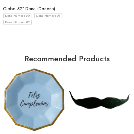
Dona Número #4
Globo 32″ Dona (Docena)
Dona Número #5
Dona Número #0
Dona Número #1
Dona Número #6
Dona Número #2
Dona Número #7
Dona Número #8
Dona Número #9
Recommended Products