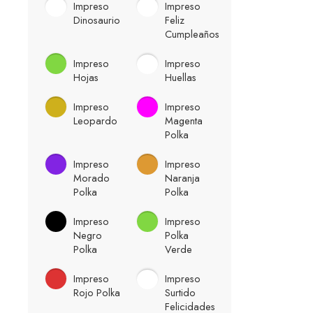
Impreso
Impreso
Dinosaurio
Feliz
Cumpleaños
Impreso
Impreso
Hojas
Huellas
Impreso
Impreso
Leopardo
Magenta
Polka
Impreso
Impreso
Morado
Naranja
Polka
Polka
Impreso
Impreso
Negro
Polka
Polka
Verde
Impreso
Impreso
Rojo Polka
Surtido
Felicidades