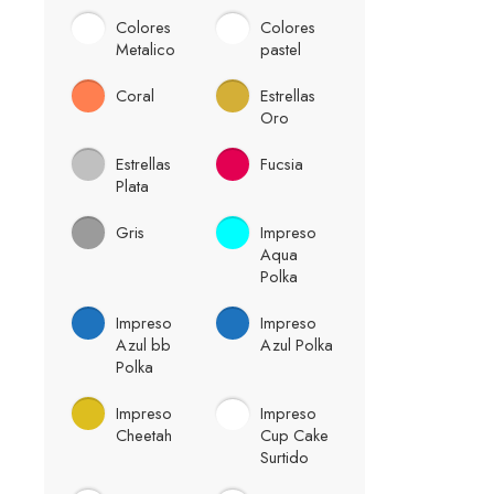
Colores
Colores
Metalico
pastel
Coral
Estrellas
Oro
Estrellas
Fucsia
Plata
Gris
Impreso
Aqua
Polka
Impreso
Impreso
Azul bb
Azul Polka
Polka
Impreso
Impreso
Cheetah
Cup Cake
Surtido