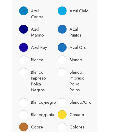
Azul
Azul Cielo
Caribe
Azul
Azul
Marino
Puntos
Azul Rey
Azul-Oro
Blanca
Blanco
Blanco
Blanco
Impreso
Impreso
Polka
Polka
Negros
Rojos
Blanco/negro
Blanco/Oro
Blanco/plata
Canario
Cobre
Colores