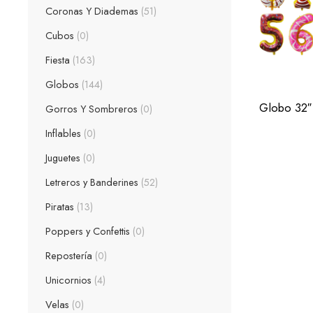
Dona Númer
Coronas Y Diademas
51
Dona Númer
Cubos
0
Dona Númer
Fiesta
163
Dona Númer
Globos
144
Dona Númer
Globo 32″
Dona Númer
Gorros Y Sombreros
0
Dona Númer
Inflables
0
Dona Númer
Juguetes
0
Dona Númer
Letreros y Banderines
52
Dona Númer
Piratas
13
Poppers y Confettis
0
Repostería
0
Unicornios
4
Velas
0