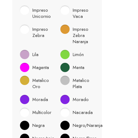
Impreso
Impreso
Unicornio
Vaca
Impreso
Impreso
Zebra
Zebra
Naranja
Lila
Limón
Magenta
Menta
Metalico
Metalico
Oro
Plata
Morada
Morado
Multicolor
Nacarada
Negra
Negro/Naranja