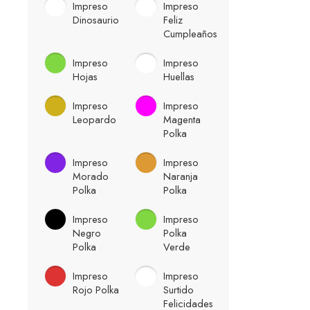
Impreso
Impreso
Dinosaurio
Feliz
Cumpleaños
Impreso
Impreso
Hojas
Huellas
Impreso
Impreso
Leopardo
Magenta
Polka
Impreso
Impreso
Morado
Naranja
Polka
Polka
Impreso
Impreso
Negro
Polka
Polka
Verde
Impreso
Impreso
Rojo Polka
Surtido
Felicidades