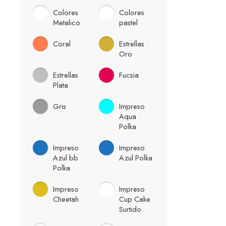
Colores
Colores
Metalico
pastel
Coral
Estrellas
Oro
Estrellas
Fucsia
Plata
Gris
Impreso
Aqua
Polka
Impreso
Impreso
Azul bb
Azul Polka
Polka
Impreso
Impreso
Cheetah
Cup Cake
Surtido