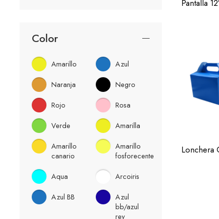
Pantalla 1
Azul Mari
Blanco
Magent
Color
Morado
Rosa BB
Amarillo
Azul
Verde Lim
Negro
Naranja
Negro
Rojo
Rojo
Rosa
Rosa
Morado
Verde
Amarilla
Verde Lim
Amarillo
Amarillo
canario
fosforecente
Aqua
Arcoiris
Azul BB
Azul
bb/azul
rey