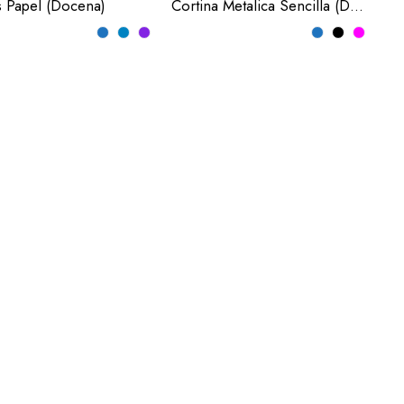
s Papel (Docena)
ul BB
Blanca
Cortina Metalica Sencilla (Docena)
b/azul rey
Cobre
 Caribe
Magenta
lanco
Morada
co/negro
Oro
co/plata
Plata
lores
Roja
es pastel
Rosa Gold
Lila
Verde Limon
genta
enta
rada
ro/rojo
/blanco
/Negro