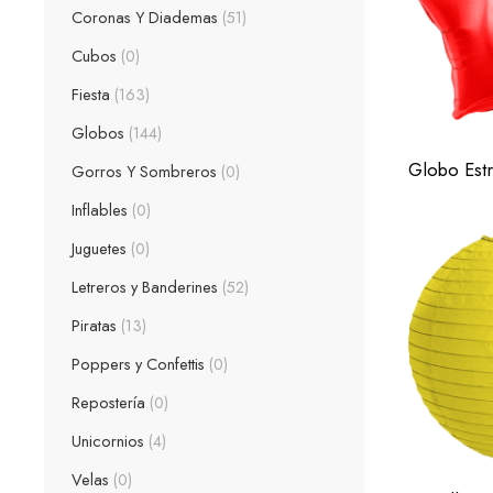
Azul
Coronas Y Diademas
51
Negro
Cubos
0
Rojo
Fiesta
163
Rosa
Globos
144
Verde
Azul Re
Gorros Y Sombreros
0
Morado
Inflables
0
Plata
Juguetes
0
Rosa Gol
Letreros y Banderines
52
Verde Lim
Piratas
13
Amarillo
Poppers y Confettis
0
Naranja
Rojo
Repostería
0
Azul BB
Unicornios
4
Azul Cari
Velas
0