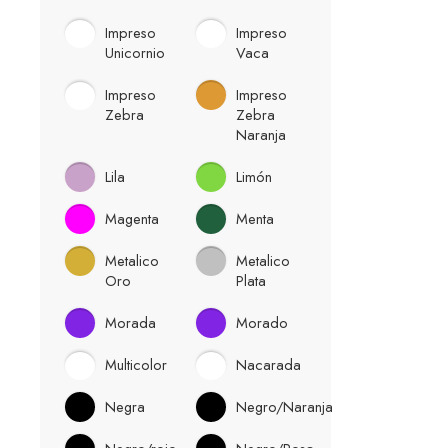
Impreso
Impreso
Unicornio
Vaca
Impreso
Impreso
Zebra
Zebra
Naranja
Lila
Limón
Magenta
Menta
Metalico
Metalico
Oro
Plata
Morada
Morado
Multicolor
Nacarada
Negra
Negro/Naranja