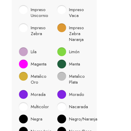
Impreso
Impreso
Unicornio
Vaca
Impreso
Impreso
Zebra
Zebra
Naranja
Lila
Limón
Magenta
Menta
Metalico
Metalico
Oro
Plata
Morada
Morado
Multicolor
Nacarada
Negra
Negro/Naranja