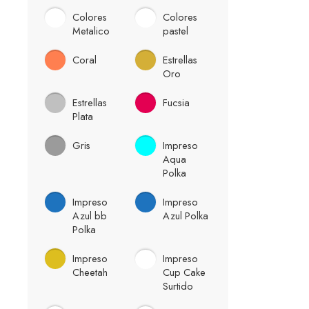
Colores
Colores
Metalico
pastel
Coral
Estrellas
Oro
Estrellas
Fucsia
Plata
Gris
Impreso
Aqua
Polka
Impreso
Impreso
Azul bb
Azul Polka
Polka
Impreso
Impreso
Cheetah
Cup Cake
Surtido