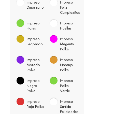
Impreso
Impreso
Dinosaurio
Feliz
Cumpleaños
Impreso
Impreso
Hojas
Huellas
Impreso
Impreso
Leopardo
Magenta
Polka
Impreso
Impreso
Morado
Naranja
Polka
Polka
Impreso
Impreso
Negro
Polka
Polka
Verde
Impreso
Impreso
Rojo Polka
Surtido
Felicidades