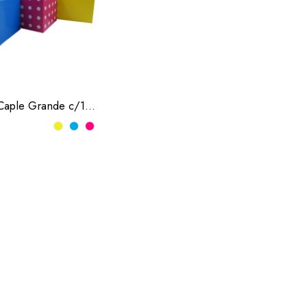
o
l
Lonchera Caple Grande c/10 pzas (Docena)
nta
ro
a
a
de