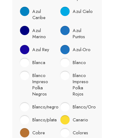
Azul
Azul Cielo
Caribe
Azul
Azul
Marino
Puntos
Azul Rey
Azul-Oro
Blanca
Blanco
Blanco
Blanco
Impreso
Impreso
Polka
Polka
Negros
Rojos
Blanco/negro
Blanco/Oro
Blanco/plata
Canario
Cobre
Colores