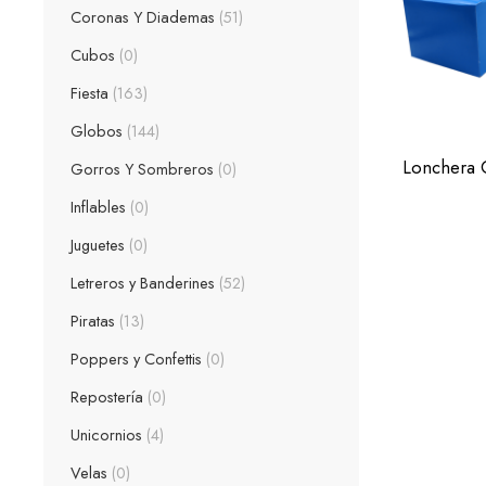
Amarillo
Coronas Y Diademas
51
Negro
Cubos
0
Verde
Fiesta
163
Azul Ciel
Globos
144
Morado
Polka Azu
Gorros Y Sombreros
0
Polka Mage
Inflables
0
Polka Neg
Juguetes
0
Polka Roj
Letreros y Banderines
52
Polka Ros
Piratas
13
Polka Ver
Poppers y Confettis
0
Rosa BB
Repostería
0
Unicornios
4
Velas
0