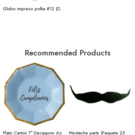
Impreso Azul bb Polka
Globo impreso polka #12 (Docena)
Impreso Azul Polka
Impreso Cheetah
Impreso Cup Cake
Surtido
Impreso Dinosaurio
Recommended Products
Impreso Feliz
Cumpleaños
Impreso Hojas
Impreso Huellas
Impreso Leopardo
Impreso Magenta Polka
Impreso Morado Polka
Impreso Naranja Polka
Impreso Negro Polka
Impreso Polka Verde
Plato Carton 7″ Decagono Azul Borde Oro 10 pz.
Mostache party (Paquete 25 pzas)